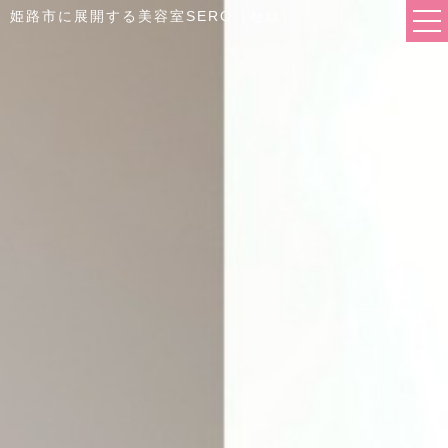
姫路市に展開する美容室SERO（セロ）
FIRST
SALON
- Hair Salon SERO
- Hair Salon SERO 東辻井店
COMPANY