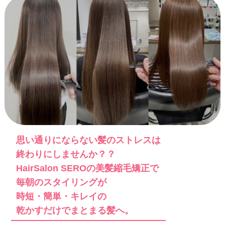
SALON INFO.
SALON INFO.
MORE
MORE
MORE
MORE
思い通りにならない髪のストレスは
終わりにしませんか？？
HairSalon SEROの美髪縮毛矯正で
毎朝のスタイリングが
時短・簡単・キレイの
乾かすだけでまとまる髪へ。