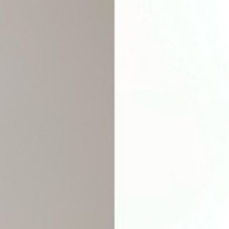
RECRUIT
PRICE
施術のこだわり
- CUT
- COLOR
- PERM
- HEAD SPA
HAIR CARE
- TREATMENT
- STRAIGHT