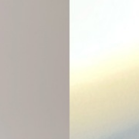
- Aujua
STAFF
PRODUCT
GALLERY
NEWS・BLOG
CONTACT