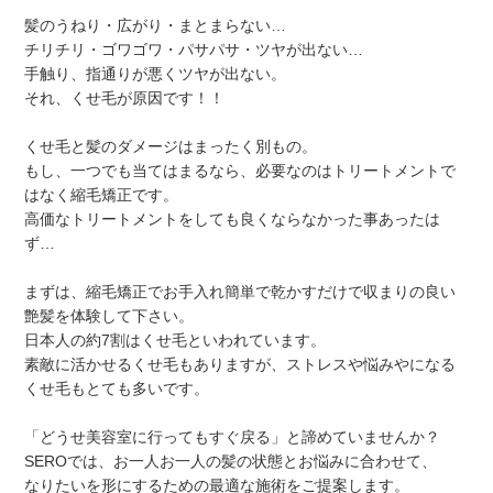
髪のうねり・広がり・まとまらない…
チリチリ・ゴワゴワ・パサパサ・ツヤが出ない…
手触り、指通りが悪くツヤが出ない。
それ、くせ毛が原因です！！
くせ毛と髪のダメージはまったく別もの。
もし、一つでも当てはまるなら、必要なのはトリートメントで
はなく
縮毛矯正です。
高価なトリートメントをしても良くならなかった事あったは
ず…
まずは、縮毛矯正でお手入れ
簡単で乾かすだけで収まりの良い
艶髪を
体験して下さい。
日本人の約7割はくせ毛といわれています。
素敵に活かせるくせ毛もありますが、ストレスや悩みやになる
くせ毛もとても多いです。
「どうせ美容室に行ってもすぐ戻る」と諦めていませんか？
SEROでは、お一人お一人の髪の状態とお悩みに合わせて、
なりたいを形にするための最適な施術をご提案します。