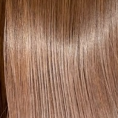
RECRUIT
PRICE
施術のこだわり
- CUT
- COLOR
- PERM
- HEAD SPA
HAIR CARE
- TREATMENT
- STRAIGHT