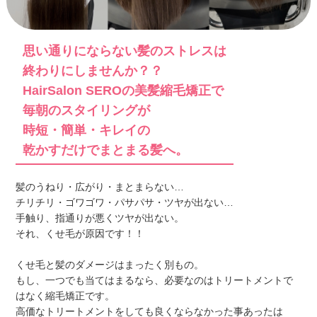
思い通りにならない髪のストレスは
終わりにしませんか？？
HairSalon SEROの美髪縮毛矯正で
毎朝のスタイリングが
時短・簡単・キレイの
乾かすだけでまとまる髪へ。
髪のうねり・広がり・まとまらない…
チリチリ・ゴワゴワ・パサパサ・ツヤが出ない…
手触り、指通りが悪くツヤが出ない。
それ、くせ毛が原因です！！
SALON INFO.
SALON INFO.
MORE
MORE
MORE
MORE
くせ毛と髪のダメージはまったく別もの。
もし、一つでも当てはまるなら、必要なのはトリートメントで
はなく
縮毛矯正です。
高価なトリートメントをしても良くならなかった事あったは