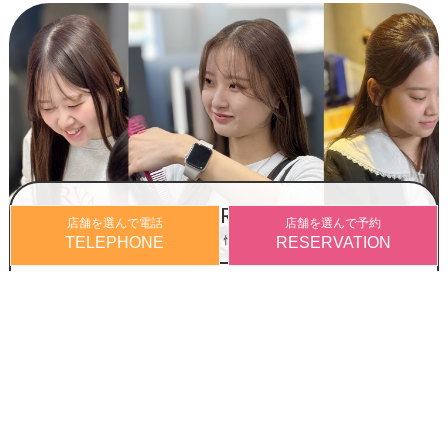
RECRUIT
店舗を選んで電話
店舗を選んで予約
採用情報
TELEPHONE
RESERVATION
この度は、HairSalon SEROに興味を持って下さった皆様、本
当にありがとうございます。
ぜひ一度見学に来て下さい。
MORE