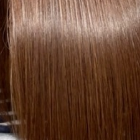
- Aujua
STAFF
PRODUCT
GALLERY
NEWS・BLOG
CONTACT