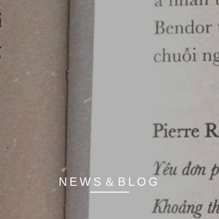
- Aujua
STAFF
PRODUCT
GALLERY
NEWS・BLOG
CONTACT
NEWS＆BLOG