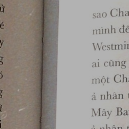
RECRUIT
PRICE
施術のこだわり
- CUT
- COLOR
- PERM
- HEAD SPA
HAIR CARE
- TREATMENT
- STRAIGHT