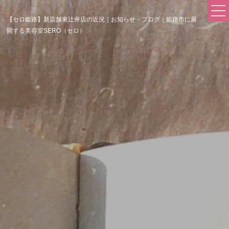
【セロ姫路】新店舗東辻井店の近況｜お知らせ・ブログ｜姫路市に展
開する美容室SERO（セロ）
FIRST
SALON
- Hair Salon SERO
- Hair Salon SERO 東辻井店
COMPANY