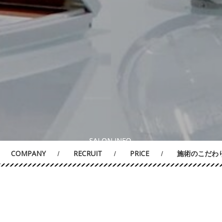
SALON INFO.
SALON INFO.
COMPANY
RECRUIT
PRICE
施術のこだわ