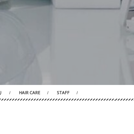
り
HAIR CARE
STAFF