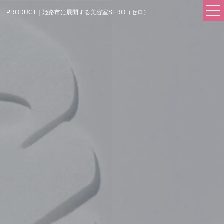
PRODUCT｜姫路市に展開する美容室SERO（セロ）
FIRST
SALON
- Hair Salon SERO
- Hair Salon SERO 東辻井店
COMPANY