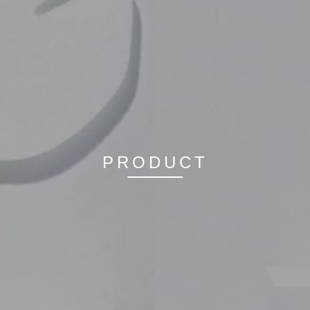
RECRUIT
PRICE
施術のこだわり
- CUT
- COLOR
PRODUCT
- PERM
- HEAD SPA
HAIR CARE
- TREATMENT
- STRAIGHT