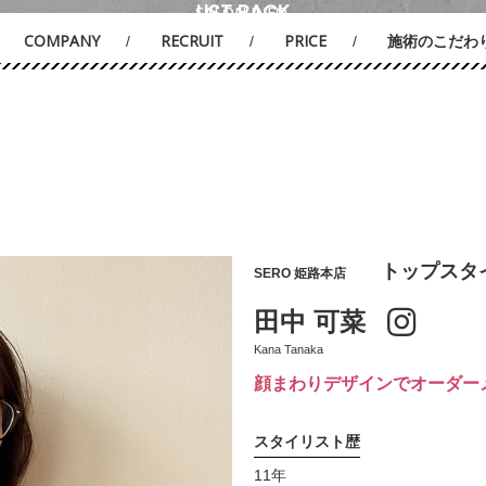
LIST BACK
SALON INFO.
SALON INFO.
COMPANY
RECRUIT
PRICE
施術のこだわ
トップスタイ
SERO 姫路本店
田中 可菜
Kana Tanaka
顔まわりデザインでオーダー
スタイリスト歴
11年