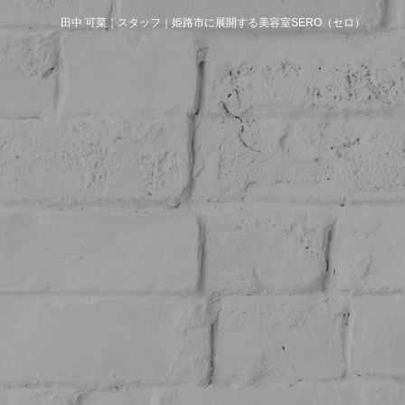
田中 可菜｜スタッフ｜姫路市に展開する美容室SERO（セロ）