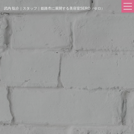
武内 聡介｜スタッフ｜姫路市に展開する美容室SERO（セロ）
FIRST
SALON
- Hair Salon SERO
- Hair Salon SERO 東辻井店
COMPANY