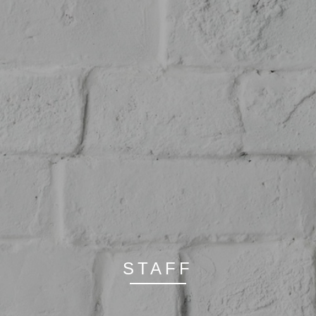
RECRUIT
PRICE
施術のこだわり
- CUT
- COLOR
- PERM
- HEAD SPA
HAIR CARE
- TREATMENT
STAFF
- STRAIGHT