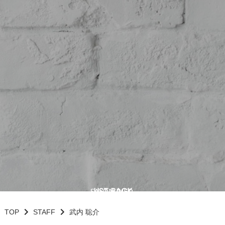
LIST BACK
SALON INFO.
SALON INFO.
TOP
STAFF
武内 聡介