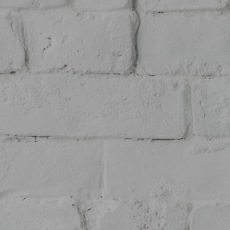
- Aujua
STAFF
PRODUCT
GALLERY
NEWS・BLOG
CONTACT