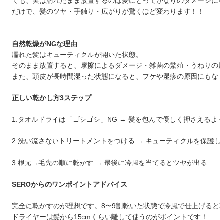
でも、実は濡れたまま放置するのは髪にとってかなりのダメージに
だけで、髪のツヤ・手触り・広がりが驚くほど変わります！！
自然乾燥がNGな理由
濡れた髪はキューティクルが開いた状態。
そのまま放置すると、摩擦によるダメージ・雑菌の繁殖・うねりの
また、頭皮が長時間湿った状態になると、フケや湿疹の原因にもな
正しい乾かし方3
ステップ
1.タオルドライは「ゴシゴシ」NG → 髪を包んで優しく押さえる
2.
洗い流さないトリートメントをつける → キューティクルを保護
3.根元→毛先の順に乾かす → 最後に冷風を当てるとツヤが出る
SEROからのワンポイントアドバイス
完全に乾かすのが理想です。8〜9割乾いた状態で冷風で仕上げる
ドライヤーは髪から15cmくらい離して使うのがポイントです！