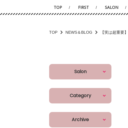
TOP
FIRST
SALON
TOP
NEWS＆BLOG
【実は超重要】
Salon
Category
Archive